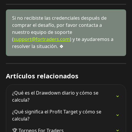
Si no recibiste las credenciales después de 
comprar el desafío, por favor contacta a 
nuestro equipo de soporte 
(
support@fortraders.com
) y te ayudaremos a 
resolver la situación. 🍀
Artículos relacionados
¿Qué es el Drawdown diario y cómo se 
calcula?
¿Qué significa el Profit Target y cómo se 
calcula?
🏆 Torneos For Traders