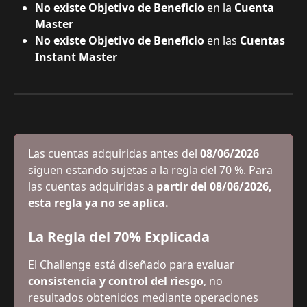
No existe Objetivo de Beneficio
 en la 
Cuenta 
Master
No existe Objetivo de Beneficio
 en las 
Cuentas 
Instant Master
Las cuentas adquiridas antes del 
08/06/2026
siguen estando sujetas a la regla del 70 %. Para 
las cuentas adquiridas a 
partir del 08/06/2026, 
esta regla ya no se aplica.
La Regla del 70% Explicada
El Challenge está diseñado para evaluar 
consistencia y control del riesgo
, no 
resultados obtenidos mediante operaciones 