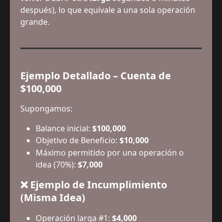
después), lo que equivale a una sola operación 
grande.
Ejemplo Detallado – Cuenta de 
$100,000
Supongamos:
Balance inicial: 
$100,000
Objetivo de Beneficio: 
$10,000
Máximo permitido por una operación o 
idea (70%): 
$7,000
❌ Ejemplo de Incumplimiento 
(Misma Idea)
Operación larga #1: 
$4,000