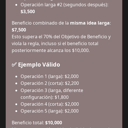
Operación larga #2 (segundos después): 
$3,500
Beneficio combinado de la 
misma idea larga
: 
$7,500
Esto supera el 70% del Objetivo de Beneficio y 
viola la regla, incluso si el beneficio total 
posteriormente alcanza los $10,000.
✅ Ejemplo Válido
Operación 1 (larga): $2,000
Operación 2 (corta): $2,200
Operación 3 (larga, diferente 
configuración): $1,800
Operación 4 (corta): $2,000
Operación 5 (larga): $2,000
Beneficio total: 
$10,000