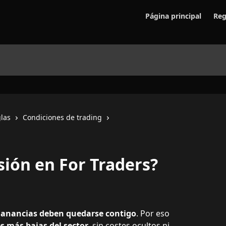
Página principal
Reg
las
Condiciones de trading
sión en For Traders?
ganancias deben quedarse contigo
. Por eso 
s más bajas del sector
, sin costes ocultos ni 