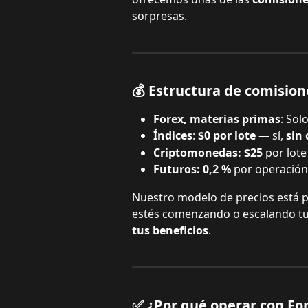
sorpresas.
💰 Estructura de comision
Forex, materias primas
: Solo
Índices
: 
$0 por lote
 — sí, 
sin
Criptomonedas:
$25 
por lote
Futuros:
0,2 %
 por operación
Nuestro modelo de precios está p
estés comenzando o escalando tu
tus beneficios
.
✅ ¿Por qué operar con Fo