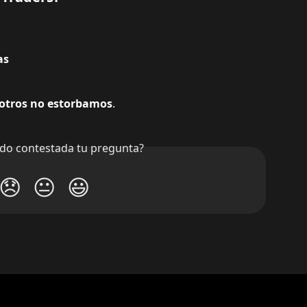
as
otros no estorbamos
.
do contestada tu pregunta?
😞
😐
😃