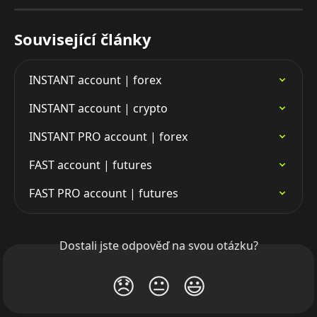
Související články
INSTANT account | forex
INSTANT account | crypto
INSTANT PRO account | forex
FAST account | futures
FAST PRO account | futures
Dostali jste odpověď na svou otázku?
😞
😐
😃