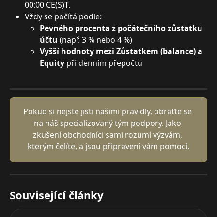
00:00 CE(S)T.
Vždy se počítá podle:
Pevného procenta z počátečního zůstatku 
účtu
 (např. 3 % nebo 4 %)
Vyšší hodnoty mezi Zůstatkem (balance) a 
Equity
 při denním přepočtu
Pokud si nejste jisti našimi pravidly, obraťte se 
na náš specializovaný tým podpory. Jako 
zkušení obchodníci sami rozumí výzvám, 
kterým čelíte, a jsou připraveni vám pomoci.
Související články