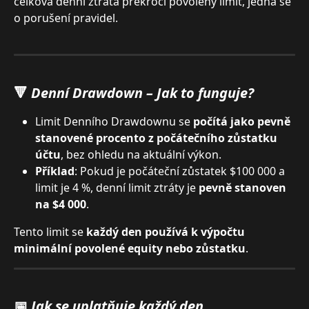
celková denní ztráta překročí povolený limit, jedná se 
o porušení pravidel.
🔻 
Denní Drawdown – Jak to funguje?
Limit Denního Drawdownu se 
počítá jako pevně 
stanovené procento z počátečního zůstatku 
účtu
, bez ohledu na aktuální výkon.
Příklad
: Pokud je počáteční zůstatek $100 000 a 
limit je 4 %, denní limit ztráty je 
pevně stanoven 
na $4 000
.
Tento limit se 
každý den používá k výpočtu 
minimální povolené equity nebo zůstatku
.
📅 
Jak se uplatňuje každý den