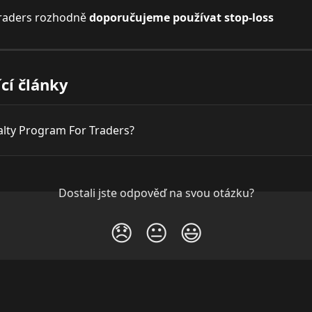
raders rozhodně 
doporučujeme používat stop-loss
ící články
alty Program For Traders?
Dostali jste odpověď na svou otázku?
😞
😐
😃