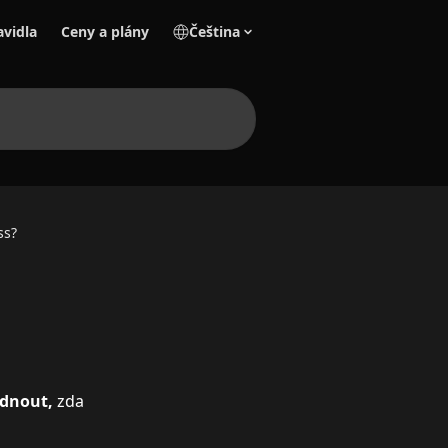
avidla
Ceny a plány
Čeština
ss?
dnout, 
zda 