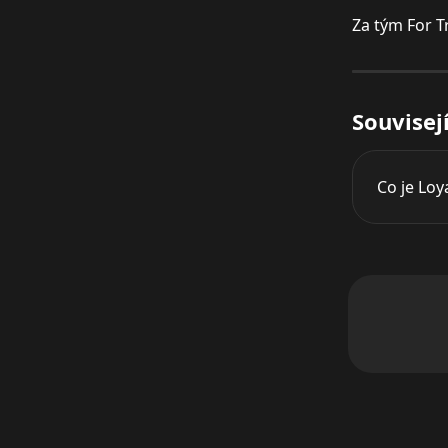
Za tým For T
Souvisej
Co je Loy