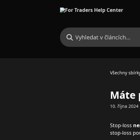
Přeskočit na hlavní obsah
Vyhledat v článcích…
Všechny sbírk
Máte 
10. října 2024
Stop-loss 
ne
stop-loss použ